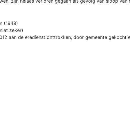
wen, zijn helaas verloren gegaan als gevolg van sloop va
n (1949)
niet zeker)
2012 aan de eredienst onttrokken, door gemeente gekocht 