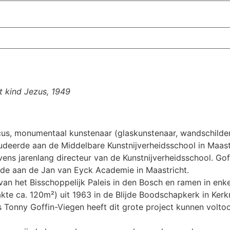
t kind Jezus, 1949
icus, monumentaal kunstenaar (glaskunstenaar, wandschilde
udeerde aan de Middelbare Kunstnijverheidsschool in Maastri
vens jarenlang directeur van de Kunstnijverheidsschool. Go
rde aan de Jan van Eyck Academie in Maastricht.
van het Bisschoppelijk Paleis in den Bosch en ramen in en
e ca. 120m²) uit 1963 in de Blijde Boodschapkerk in Kerkra
 Tonny Goffin-Viegen heeft dit grote project kunnen voltoo